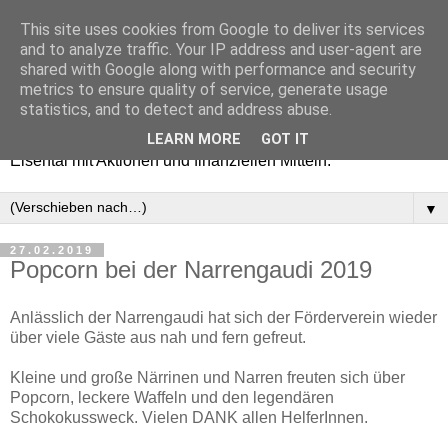
This site uses cookies from Google to deliver its services
Förderverein Schartenberg-
and to analyze traffic. Your IP address and user-agent are
shared with Google along with performance and security
Schule Eisental e.V.
metrics to ensure quality of service, generate usage
statistics, and to detect and address abuse.
Will­kom­men! Unser Verein unterstützt die Grundschule in
LEARN MORE
GOT IT
Eisental mit Aktionen und finanziellen Mitteln.
▼
27.02.2019
Popcorn bei der Narrengaudi 2019
Anlässlich der Narrengaudi hat sich der Förderverein wieder
über viele Gäste aus nah und fern gefreut.
Kleine und große Närrinen und Narren freuten sich über
Popcorn, leckere Waffeln und den legendären
Schokokussweck. Vielen DANK allen HelferInnen.