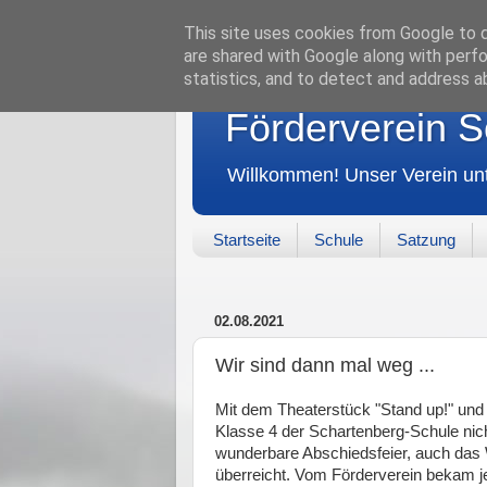
This site uses cookies from Google to de
are shared with Google along with perfo
statistics, and to detect and address a
Förderverein S
Will­kom­men! Unser Verein unt
Startseite
Schule
Satzung
02.08.2021
Wir sind dann mal weg ...
Mit dem Theaterstück "Stand up!" und 
Klasse 4 der Schartenberg-Schule nich
wunderbare Abschiedsfeier, auch das 
überreicht. Vom Förderverein bekam je