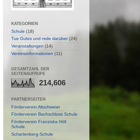
KATEGORIEN
Schule
(18)
Tue Gutes und rede darüber
(24)
Veranstaltungen
(14)
Vereinsinformationen
(11)
GESAMTZAHL DER
SEITENAUFRUFE
214,606
PARTNERSEITEN
Förderverein Altschweier
Förderverein Bachschloss Schule
Förderverein Franziska Höll
Schule
Schartenberg-Schule