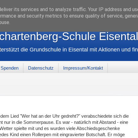
liver its services and to analyze traffic. Your IP address and u
rmance and security metrics to ensure quality of service, gene
buse.
chartenberg-Schule Eisental
erstützt die Grundschule in Eisental mit Aktionen und fin
Spenden
Datenschutz
Impressum/Kontakt
dem Lied "Wer hat an der Uhr gedreht?" verabschiedete sich die
t nur in die Sommerpause. Es war - natürlich mit Abstand - eine
Wetter spielte mit und es wurden viele Abschiedsgeschenke
des Kind einen Rollerpen mit eingravierter Botschaft. Er möge