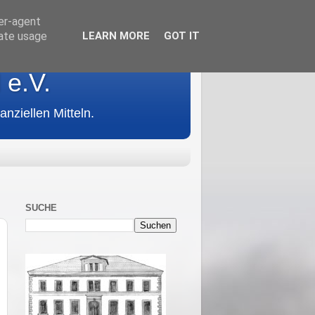
ser-agent
rate usage
LEARN MORE
GOT IT
 e.V.
anziellen Mitteln.
SUCHE